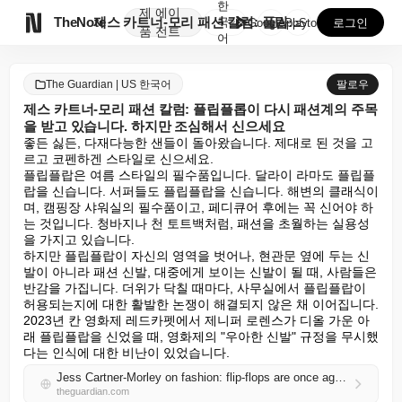
한
제
에이

TheNote
제스 카트너-모리 패션 칼럼: 플립플롭이 다시 패션계의...
국
GooglePlay
AppStore
로그인
품
전트
어
The Guardian | US 한국어
팔로우
제스 카트너-모리 패션 칼럼: 플립플롭이 다시 패션계의 주목
을 받고 있습니다. 하지만 조심해서 신으세요
좋든 싫든, 다재다능한 샌들이 돌아왔습니다. 제대로 된 것을 고
르고 코펜하겐 스타일로 신으세요.

플립플랍은 여름 스타일의 필수품입니다. 달라이 라마도 플립플
랍을 신습니다. 서퍼들도 플립플랍을 신습니다. 해변의 클래식이
며, 캠핑장 샤워실의 필수품이고, 페디큐어 후에는 꼭 신어야 하
는 것입니다. 청바지나 천 토트백처럼, 패션을 초월하는 실용성
을 가지고 있습니다.

하지만 플립플랍이 자신의 영역을 벗어나, 현관문 옆에 두는 신
발이 아니라 패션 신발, 대중에게 보이는 신발이 될 때, 사람들은 
반감을 가집니다. 더위가 닥칠 때마다, 사무실에서 플립플랍이 
허용되는지에 대한 활발한 논쟁이 해결되지 않은 채 이어집니다. 
2023년 칸 영화제 레드카펫에서 제니퍼 로렌스가 디올 가운 아
래 플립플랍을 신었을 때, 영화제의 "우아한 신발" 규정을 무시했
다는 인식에 대한 비난이 있었습니다.
Jess Cartner-Morley on fashion: flip-flops are once again having a fashion moment. But please tread carefully
theguardian.com