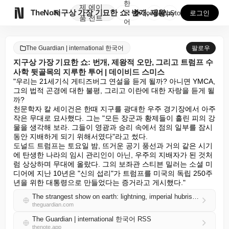
한
제
에이

TheNote
지구상 가장 기묘한 쇼: 번개, 제왕적 오만, 그리고 ...
국
GooglePlay
AppStore
로그인
품
전트
어
The Guardian | international 한국어
팔로우
지구상 가장 기묘한 쇼: 번개, 제왕적 오만, 그리고 트럼프 수
사학 뒷골목의 지루한 투어 | 데이비드 스미스
"우리는 21세기식 게티즈버그 연설을 듣게 될까? 아니면 YMCA, 
그의 법적 곤경에 대한 불평, 그리고 이란에 대한 자랑을 듣게 될
까?

천문학자 칼 세이건은 한때 지구를 광대한 우주 경기장에서 아주 
작은 무대로 묘사했다. 그는 "모든 장군과 황제들이 흘린 피의 강
물을 생각해 보라. 그들이 영광과 승리 속에서 점의 일부를 잠시 
동안 지배하게 되기 위해서였다"라고 썼다.

도널드 트럼프는 토요일 밤, 뜨거운 공기 풍선과 거의 같은 시기
에 탄생한 나라의 임시 관리인이 아닌, 우주의 지배자가 된 것처
럼 상상하며 무대에 올랐다. 그의 보좌관 스티븐 밀러는 소셜 미
디어에 지난 10년은 "신의 섭리"가 트럼프를 미국의 독립 250주
년을 위한 대통령으로 만들었다는 증거라고 게시했다."
The strangest show on earth: lightning, imperial hubris and a boring tour of Trump’s rhetorical back alleys | David Smith
theguardian.com
The Guardian | international 한국어 RSS
thenote.app