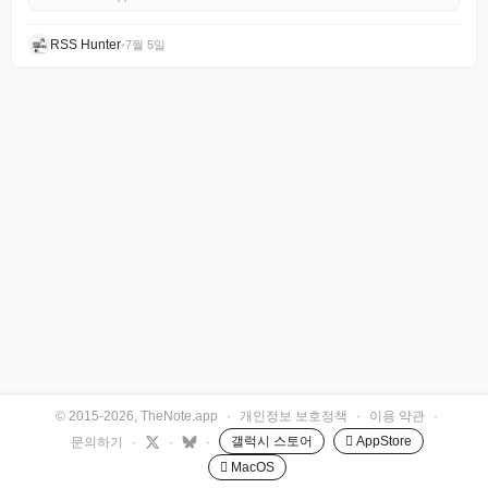
RSS Hunter
•
7월 5일
© 2015-2026, TheNote.app
·
개인정보 보호정책
·
이용 약관
·
갤럭시 스토어
 AppStore
문의하기
·
·
·
 MacOS