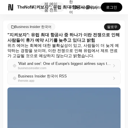
한
제
에이

TheNote
"지켜보자": 유럽 최대 항공사 중 하나가 이란 전쟁으...
국
GooglePlay
AppStore
로그인
품
전트
어
Business Insider 한국어
팔로우
"지켜보자": 유럽 최대 항공사 중 하나가 이란 전쟁으로 인해
사람들이 휴가 예약 시기를 늦추고 있다고 밝힘
위즈 에어는 회복에 대한 불확실성이 있고, 사람들이 더 늦게 예
약하는 경향을 보이며, 이란 전쟁으로 인해 유럽에서 제트 연료
가 고갈될 것으로 예상하지 않는다고 밝혔습니다.
'Wait and see': One of Europe's biggest airlines says the Iran war is making people delay booking vacations
businessinsider.com
Business Insider 한국어 RSS
thenote.app