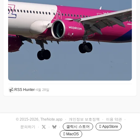
RSS Hunter
•
4월 28일
© 2015-2026, TheNote.app
·
개인정보 보호정책
·
이용 약관
·
갤럭시 스토어
 AppStore
문의하기
·
·
·
 MacOS