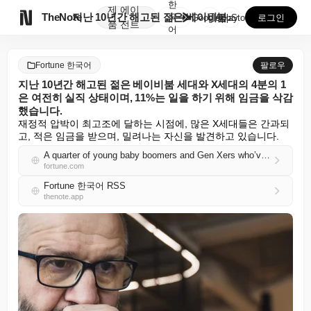
한
제
에이

TheNote
지난 10년간 해고된 젊은 베이비붐 세대와 X세대의 4...
국
GooglePlay
AppStore
로그인
품
전트
어
Fortune 한국어
팔로우
지난 10년간 해고된 젊은 베이비붐 세대와 X세대의 4분의 1
은 여전히 실직 상태이며, 11%는 일을 하기 위해 임금을 삭감
했습니다.
재정적 압박이 최고조에 달하는 시점에, 많은 X세대들은 간과되
고, 적은 임금을 받으며, 밀려나는 자신을 발견하고 있습니다.
A quarter of young baby boomers and Gen Xers who’ve been laid off in the last decade are still unemployed—and 11% have taken pay cuts to work
fortune.com
Fortune 한국어 RSS
thenote.app