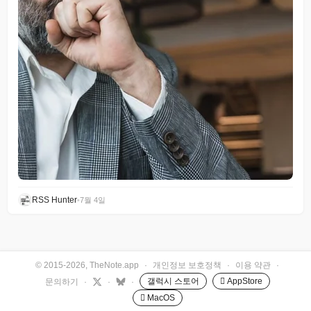
RSS Hunter
•
7월 4일
© 2015-2026, TheNote.app
·
개인정보 보호정책
·
이용 약관
·
갤럭시 스토어
 AppStore
문의하기
·
·
·
 MacOS