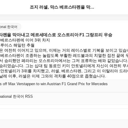
조지 러셀, 막스 베르스타펜을 막아내고 메르세데스로 오...
ational 한국어
스타펜을 막아내고 메르세데스로 오스트리아 F1 그랑프리 우승
베르스타펜에 이어 3위 차지

루이스 해밀턴 추월

은 여전히 이어지고 있으며, 이제는 거의 레이스별로 기복을 보이고 있습
 베르스타펜이 조종하는 놀랍도록 부활한 레드불과의 치열한 접전 끝에 
서 승리했던 페라리는 오스트리아에서는 그저 표류하는 배와 같았습니다.
승리였습니다. 그는 십대 팀 동료인 키미 안토넬리에게 자신이 여전히 무
안토넬리가 3위를 차지했고, 러셀, 베르스타펜, 그리고 이 이탈리아 드라
날레 이후, 러셀은 이제 그와의 격차를 40점으로 좁혔습니다.
s off Max Verstappen to win Austrian F1 Grand Prix for Mercedes
ernational 한국어 RSS