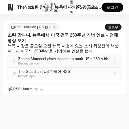
한
제
에이

TheNote
조란 맘다니, 뉴욕에서 미국 건국 250주년 기념 연설...
국
GooglePlay
AppStore
로그인
품
전트
어
The Guardian | US 한국어
팔로우
조란 맘다니, 뉴욕에서 미국 건국 250주년 기념 연설 – 전체
영상 보기
뉴욕 시장은 금요일 오전 뉴욕 시청에 있는 조지 워싱턴의 책상 
뒤에서 미국의 250주년을 기념하는 연설을 했다.
Zohran Mamdani gives speech to mark US’s 250th birthday in New York – watch in full
theguardian.com
The Guardian | US 한국어 RSS
thenote.app
RSS Hunter
•
7월 3일