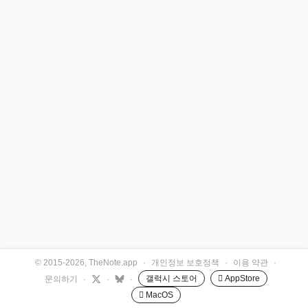
© 2015-2026, TheNote.app
·
개인정보 보호정책
·
이용 약관
·
갤럭시 스토어
 AppStore
문의하기
·
·
·
 MacOS