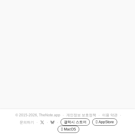
© 2015-2026, TheNote.app
·
개인정보 보호정책
·
이용 약관
·
갤럭시 스토어
 AppStore
문의하기
·
·
·
 MacOS