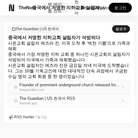
한
제
에이

TheNote
중국에서 저명한 지하교회 설립자가 석방되다
국
GooglePlay
AppStore
로그인
품
전트
어
The Guardian | US 한국어
팔로우
중국에서 저명한 지하교회 설립자가 석방되다
시온교회 설립자 에즈라 진, 미국 도착 후 '벅찬 기쁨'으로 가족과 
재회

중국에서 가장 저명한 지하 교회 중 하나인 시온교회의 설립자가 
석방되어 미국에서 가족과 재회했습니다.

시온교회 설립자인 에즈라 진은 금요일 저녁 미국에 도착했습니
다. 그는 10월 기독교인에 대한 대대적인 단속 과정에서 구금된 
수십 명의 교회 회원 중 한 명이었습니다.
Founder of prominent underground church released from prison in China
theguardian.com
The Guardian | US 한국어 RSS
thenote.app
RSS Hunter
•
7월 5일