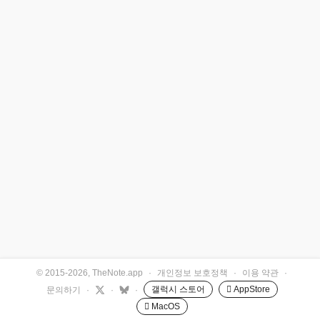
© 2015-2026, TheNote.app
·
개인정보 보호정책
·
이용 약관
·
갤럭시 스토어
 AppStore
문의하기
·
·
·
 MacOS