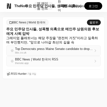
한
제
에이

TheNote
주요 민주당 인사들, 성폭행 의혹으로 메인주 상원의원 ...
국
GooglePlay
AppStore
로그인
품
전트
어
BBC News | World 한국어
팔로우
주요 민주당 인사들, 성폭행 의혹으로 메인주 상원의원 후보
에게 사퇴 압박
그레이엄 플래트너는 해당 주장을 "완전히 거짓"이라고 일축하
며 부인했지만, "앞으로 나아갈 최선의 길을 숙
Top Democrats press Maine Senate candidate to drop out of race over sexual assault allegation
bbc.co.uk
BBC News | World 한국어 RSS
thenote.app
RSS Hunter
•
7월 8일