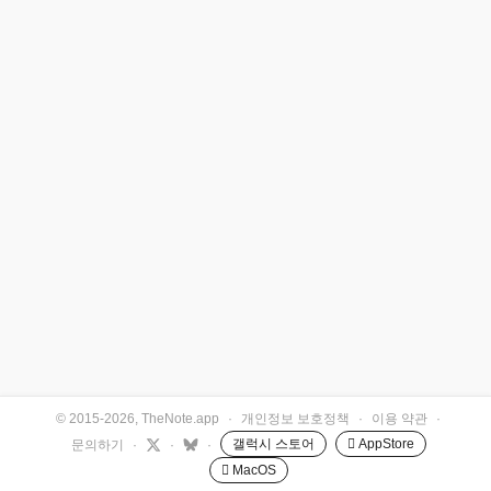
© 2015-2026, TheNote.app
·
개인정보 보호정책
·
이용 약관
·
갤럭시 스토어
 AppStore
문의하기
·
·
·
 MacOS