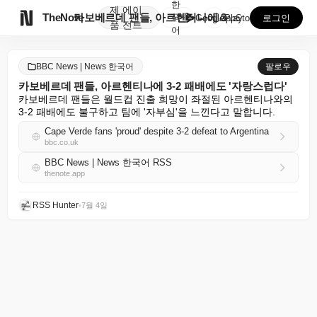
한
제
에이

TheNote
카보베르데 팬들, 아르헨티나에 3-2 패배에도 '자랑스...
국
GooglePlay
AppStore
로그인
품
전트
어
BBC News | News 한국어
팔로우
카보베르데 팬들, 아르헨티나에 3-2 패배에도 '자랑스럽다'
카보베르데 팬들은 월드컵 진출 희망이 좌절된 아르헨티나와의 
3-2 패배에도 불구하고 팀에 '자부심'을 느낀다고 말합니다.
Cape Verde fans 'proud' despite 3-2 defeat to Argentina
bbc.co.uk
BBC News | News 한국어 RSS
thenote.app
RSS Hunter
•
7월 4일