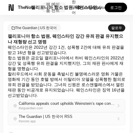
한
제
에이

TheNote
캘리포니아 항소 법원, 웨인스타인 강간 유죄 판결 유지...
국
GooglePlay
AppStore
로그인
품
전트
어
The Guardian | US 한국어
팔로우
캘리포니아 항소 법원, 웨인스타인 강간 유죄 판결 유지했으
나 재형량 선고 명령
웨인스타인은 2022년 강간 1건, 성폭행 2건에 대해 유죄 판결을 
받고 16년 형을 선고받았습니다.

항소 법원은 금요일 캘리포니아에서 하비 웨인스타인의 2022년 
강간 및 성폭행 유죄 판결을 지지했지만, 그의 재판 판사에게 재
형을 명했습니다.

할리우드에서 사회 운동을 촉발시킨 불명예스러운 영화 거물은 
영화제 기간 동안 호텔 방에서 이탈리아 모델을 성폭행한 혐의로 
유죄 판결을 받았습니다. 그녀의 신원은 로스앤젤레스에서 열린 
재판 동안 비공개로 유지되었습니다. 웨인스타인은 징역 16년을 
선고받았습니다.
California appeals court upholds Weinstein’s rape conviction but orders resentencing
theguardian.com
The Guardian | US 한국어 RSS
thenote.app