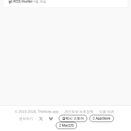
RSS Hunter
•
6월 26일
© 2015-2026, TheNote.app
·
개인정보 보호정책
·
이용 약관
·
갤럭시 스토어
 AppStore
문의하기
·
·
·
 MacOS