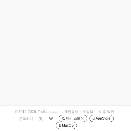
© 2015-2026, TheNote.app
·
개인정보 보호정책
·
이용 약관
·
갤럭시 스토어
 AppStore
문의하기
·
·
·
 MacOS