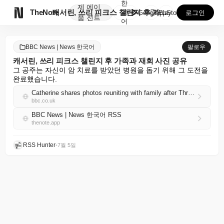
한
제
에이

TheNote
캐서린, 쓰리 피크스 챌린지 후 가족과 재회 사진 공유
국
GooglePlay
AppStore
로그인
품
전트
어
BBC News | News 한국어
팔로우
캐서린, 쓰리 피크스 챌린지 후 가족과 재회 사진 공유
그 공주는 자신이 암 치료를 받았던 병원을 돕기 위해 그 도전을 
완료했습니다.
Catherine shares photos reuniting with family after Three Peaks Challenge
bbc.co.uk
BBC News | News 한국어 RSS
thenote.app
RSS Hunter
•
7월 5일