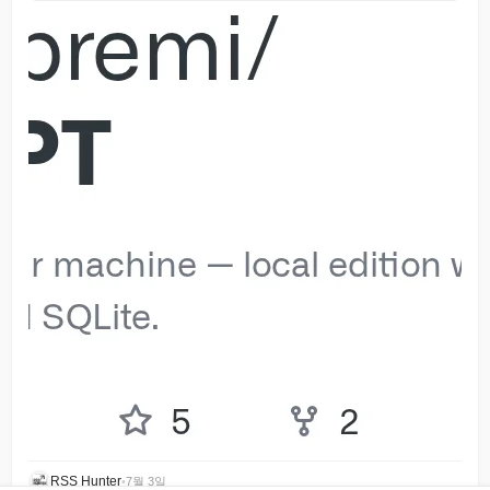
RSS Hunter
•
7월 3일