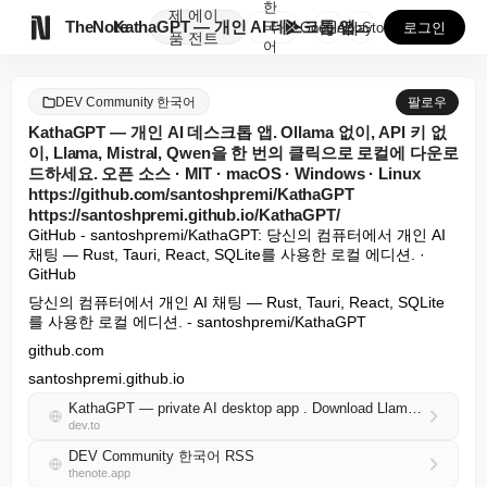
한
제
에이

TheNote
KathaGPT — 개인 AI 데스크톱 앱. Ollam...
국
GooglePlay
AppStore
로그인
품
전트
어
DEV Community 한국어
팔로우
KathaGPT — 개인 AI 데스크톱 앱. Ollama 없이, API 키 없
이, Llama, Mistral, Qwen을 한 번의 클릭으로 로컬에 다운로
드하세요. 오픈 소스 · MIT · macOS · Windows · Linux
https://github.com/santoshpremi/KathaGPT
https://santoshpremi.github.io/KathaGPT/
GitHub - santoshpremi/KathaGPT: 당신의 컴퓨터에서 개인 AI 
채팅 — Rust, Tauri, React, SQLite를 사용한 로컬 에디션. · 
GitHub
당신의 컴퓨터에서 개인 AI 채팅 — Rust, Tauri, React, SQLite
를 사용한 로컬 에디션. - santoshpremi/KathaGPT
github.com
santoshpremi.github.io
KathaGPT — private AI desktop app . Download Llama, Mistral, and Qwen locally with one click — no Ollama, no API key. Open Source · MIT · macOS · Windows · Linux https://github.com/santoshpremi/KathaGPT https://santoshpremi.github.io/KathaGPT/
dev.to
DEV Community 한국어 RSS
thenote.app