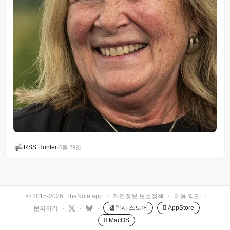
RSS Hunter
•
6월 29일
© 2015-2026, TheNote.app
·
개인정보 보호정책
·
이용 약관
·
갤럭시 스토어
 AppStore
문의하기
·
·
·
 MacOS