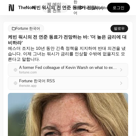
한
제
에이

TheNote
케빈 워시의 전 연준 동료가 전망하는 바: '더 높은 ...
국
GooglePlay
AppStore
로그인
품
전트
어
Fortune 한국어
팔로우
케빈 워시의 전 연준 동료가 전망하는 바: '더 높은 금리에 대
비하라'
에스더 조지는 10년 동안 긴축 정책을 지지하며 반대 의견을 냈
습니다. 이제 그녀는 워시가 금리를 인상할 수밖에 없을지도 모
른다고 말합니다.
A former Fed colleague of Kevin Warsh on what to expect: ‘Plan for higher rates’
fortune.com
Fortune 한국어 RSS
thenote.app