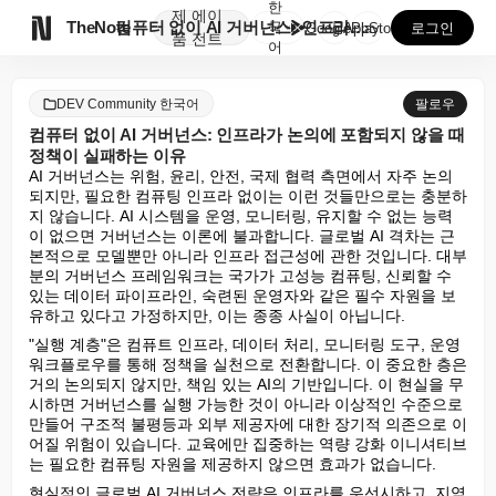
한
제
에이

TheNote
컴퓨터 없이 AI 거버넌스: 인프라가 논의에 포함되지 ...
국
GooglePlay
AppStore
로그인
품
전트
어
DEV Community 한국어
팔로우
컴퓨터 없이 AI 거버넌스: 인프라가 논의에 포함되지 않을 때
정책이 실패하는 이유
AI 거버넌스는 위험, 윤리, 안전, 국제 협력 측면에서 자주 논의
되지만, 필요한 컴퓨팅 인프라 없이는 이런 것들만으로는 충분하
지 않습니다. AI 시스템을 운영, 모니터링, 유지할 수 없는 능력
이 없으면 거버넌스는 이론에 불과합니다. 글로벌 AI 격차는 근
본적으로 모델뿐만 아니라 인프라 접근성에 관한 것입니다. 대부
분의 거버넌스 프레임워크는 국가가 고성능 컴퓨팅, 신뢰할 수 
있는 데이터 파이프라인, 숙련된 운영자와 같은 필수 자원을 보
유하고 있다고 가정하지만, 이는 종종 사실이 아닙니다.
"실행 계층"은 컴퓨트 인프라, 데이터 처리, 모니터링 도구, 운영 
워크플로우를 통해 정책을 실천으로 전환합니다. 이 중요한 층은 
거의 논의되지 않지만, 책임 있는 AI의 기반입니다. 이 현실을 무
시하면 거버넌스를 실행 가능한 것이 아니라 이상적인 수준으로 
만들어 구조적 불평등과 외부 제공자에 대한 장기적 의존으로 이
어질 위험이 있습니다. 교육에만 집중하는 역량 강화 이니셔티브
는 필요한 컴퓨팅 자원을 제공하지 않으면 효과가 없습니다.
현실적인 글로벌 AI 거버넌스 전략은 인프라를 우선시하고, 지역 