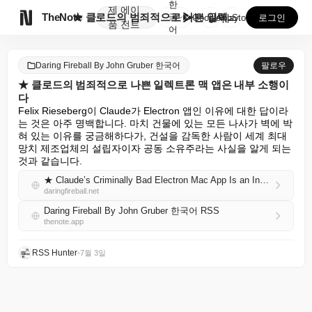
한
제
에이

TheNote
★ 클로드의 범죄적으로 나쁜 일렉트론 맥 앱은 내부 소...
국
GooglePlay
AppStore
로그인
품
전트
어
Daring Fireball By John Gruber 한국어
팔로우
★ 클로드의 범죄적으로 나쁜 일렉트론 맥 앱은 내부 소행이
다
Felix Rieseberg이 Claude가 Electron 앱인 이유에 대한 답이라
는 것은 아주 명백합니다. 마치 건물에 있는 모든 나사가 벽에 박
혀 있는 이유를 궁금해하다가, 건설을 감독한 사람이 세계 최대 
망치 제조업체의 설립자이자 공동 소유주라는 사실을 알게 되는 
것과 같습니다.
★ Claude’s Criminally Bad Electron Mac App Is an Inside Job
daringfireball.net
Daring Fireball By John Gruber 한국어 RSS
thenote.app
RSS Hunter
•
7월 3일