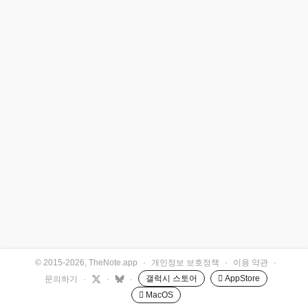
© 2015-2026, TheNote.app
·
개인정보 보호정책
·
이용 약관
·
갤럭시 스토어
 AppStore
문의하기
·
·
·
 MacOS