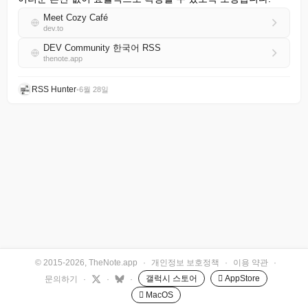
Meet Cozy Café
dev.to
DEV Community 한국어 RSS
thenote.app
RSS Hunter
•
6월 28일
© 2015-2026, TheNote.app
·
개인정보 보호정책
·
이용 약관
·
갤럭시 스토어
 AppStore
문의하기
·
·
·
 MacOS