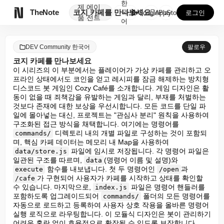
한
제
에이

TheNote
코지 카페를 만나보세요
국
GooglePlay
AppStore
로그인
품
전트
어
DEV Community 한국어
팔로우
코지 카페를 만나보세요
이 시리즈의 이 부분에서는 플레이어가 가상 카페를 관리하고 오
프라인 상태에서도 코인을 얻고 레시피를 잠금 해제하는 방치형 
디스코드 봇 게임인 Cozy Café를 소개합니다. 게임 디자인은 활
동이 없을 때 죄책감을 유발하는 게임과 달리, 부재를 처벌하는 
것보다 존재에 대한 보상을 우선시합니다. 모든 코드를 단일 파
일에 몰아넣는 대신, 프로젝트는 "관심사 분리" 원칙을 사용하여 
구조화된 접근 방식을 채택합니다. 여기에는 명령어를 
 디렉토리 내의 개별 파일로 구성하는 것이 포함되
commands/
며, 핵심 카페 데이터는 메모리 내 Map을 사용하여 
 파일에 임시로 저장됩니다. 각 명령어 파일은 
data/store.js
일관된 구조를 따르며, 
(명령어 이름 및 설명)와 
data
 함수를 내보냅니다. 첫 두 명령어인 
과 
execute
/open
가 구현되어 사용자가 카페를 시작하고 상태를 확인할 
/cafe
수 있습니다. 마지막으로, 
 파일은 명령어 핸들러를 
index.js
포함하도록 업그레이드되어 
 폴더의 모든 명령어를 
commands/
자동으로 로드하고 등록하여 사용자 상호 작용을 올바른 명령어 
실행 로직으로 라우팅합니다. 이 모듈식 디자인은 봇이 관리하기 
어려운 혼란 없이 효율적으로 확장될 수 있도록 보장합니다.