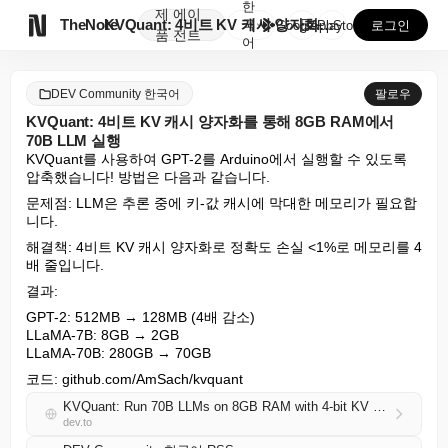
한
제
에이

TheNote
KVQuant: 4비트 KV 캐시 양자화를 통해 8GB...
국
GooglePlay
AppStore
로그인
품
전트
어
DEV Community 한국어
팔로우
KVQuant: 4비트 KV 캐시 양자화를 통해 8GB RAM에서
70B LLM 실행
KVQuant를 사용하여 GPT-2를 Arduino에서 실행할 수 있도록 
압축했습니다! 방법은 다음과 같습니다.
문제점: LLM은 추론 중에 키-값 캐시에 막대한 메모리가 필요합
니다.
해결책: 4비트 KV 캐시 양자화로 정확도 손실 <1%로 메모리를 4
배 줄입니다.
결과:
GPT-2: 512MB → 128MB (4배 감소)

LLaMA-7B: 8GB → 2GB

LLaMA-70B: 280GB → 70GB
코드: github.com/AmSach/kvquant
KVQuant: Run 70B LLMs on 8GB RAM with 4-bit KV Cache Quantization
dev.to