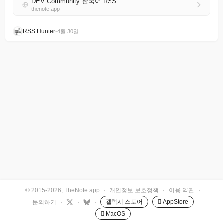
DEV Community 한국어 RSS
thenote.app
RSS Hunter
•
4월 30일
© 2015-2026, TheNote.app
·
개인정보 보호정책
·
이용 약관
·
갤럭시 스토어
 AppStore
문의하기
·
·
·
 MacOS