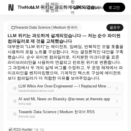
한
제
에이

TheNote
LLM 위키는 과도하게 설계되었습니다 — 저는 순수 파...
국
GooglePlay
AppStore
로그인
품
전트
어
Towards Data Science | Medium 한국어
팔로우
LLM 위키는 과도하게 설계되었습니다 — 저는 순수 파이썬
컴파일러로 제 것을 교체했습니다
대부분의 "LLM 위키"는 에이전트, 임베딩, 반복적인 모델 호출을 
사용하여 로컬 노트를 구성합니다. 저는 결정론적인 대안을 구축
했습니다. 순수 파이썬 컴파일러로, 지저분한 마크다운을 표준 
라이브러리만을 사용하여 연결되고 린트된 위키로 변환합니다. 
그 과정에서 두 개의 실제 버그를 수정하고, 두 운영 체제에서 파
이프라인을 벤치마킹했으며, 기계적인 텍스트 구성에 에이전트
보다 컴파일러가 더 적합한 이유를 보여주었습니다.
LLM Wikis Are Over-Engineered — I Replaced Mine With a Pure Python Compiler
towardsdatascience.com
AI and ML News on Bluesky @ai-news.at.thenote.app
bsky.app
Towards Data Science | Medium 한국어 RSS
thenote.app
RSS Hunter
•
7월 3일