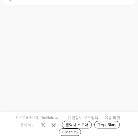
© 2015-2026, TheNote.app
·
개인정보 보호정책
·
이용 약관
·
갤럭시 스토어
 AppStore
문의하기
·
·
·
 MacOS