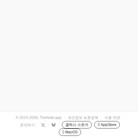
© 2015-2026, TheNote.app
·
개인정보 보호정책
·
이용 약관
·
갤럭시 스토어
 AppStore
문의하기
·
·
·
 MacOS