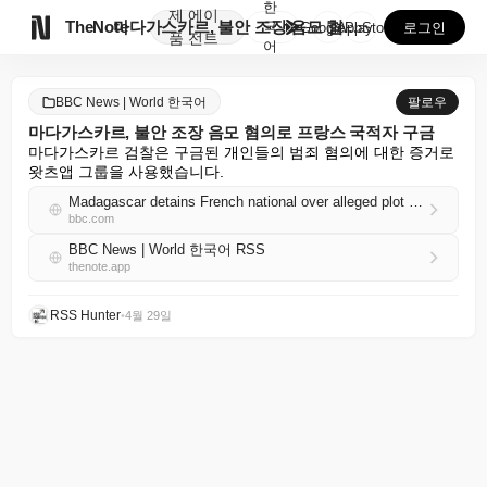
한
제
에이

TheNote
마다가스카르, 불안 조장 음모 혐의로 프랑스 국적자 구...
국
GooglePlay
AppStore
로그인
품
전트
어
BBC News | World 한국어
팔로우
마다가스카르, 불안 조장 음모 혐의로 프랑스 국적자 구금
마다가스카르 검찰은 구금된 개인들의 범죄 혐의에 대한 증거로 
왓츠앱 그룹을 사용했습니다.
Madagascar detains French national over alleged plot to stir unrest
bbc.com
BBC News | World 한국어 RSS
thenote.app
RSS Hunter
•
4월 29일