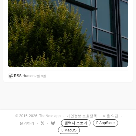
RSS Hunter
•
7월 9일
© 2015-2026, TheNote.app
·
개인정보 보호정책
·
이용 약관
·
갤럭시 스토어
 AppStore
문의하기
·
·
·
 MacOS