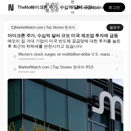
한
제
에이

TheNote
마이크론 주가, 수십억 달러 규모 미국 제조업 투자에 ...
국
GooglePlay
AppStore
로그인
품
전트
어
MarketWatch.com | Top Stories 한국어
팔로우
마이크론 주가, 수십억 달러 규모 미국 제조업 투자에 급등
메모리 칩 거대 기업이 미국 반도체 공급망에 대한 투자를 늘린 
후 최근의 하락세를 반전시키고 있습니다.
Micron’s stock surges on multibillion-dollar U.S. manufacturing push
marketwatch.com
MarketWatch.com | Top Stories 한국어 RSS
thenote.app