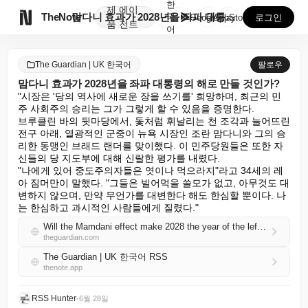
한
제
에이

TheNote
맘다니 효과가 2028년을 좌파 대통령의 해로 만들 것...
국
GooglePlay
AppStore
로그인
품
전트
어
The Guardian | UK 한국어
팔로우
맘다니 효과가 2028년을 좌파 대통령의 해로 만들 것인가?
"시장은 '당의 역사에 새로운 장을 쓰기를' 희망하며, 최근의 민
주 사회주의 승리는 그가 그렇게 할 수 있음을 증명한다.

브루클린 바의 뒷마당에서, 돛처럼 휘날리는 천 조각과 늘어뜨린 
전구 아래, 열광적인 군중이 뉴욕 시장인 조란 맘다니와 그의 승
리한 동맹인 브래드 랜더를 맞이했다. 이 민주당원들은 또한 자
신들의 당 지도부에 대해 신랄한 평가를 내렸다.

"나에게 있어 중도주의자들은 엿이나 먹으라지"라고 34세의 레
아 짐머만이 말했다. "그들은 빌어먹을 쓸모가 없고, 아무것도 대
변하지 않으며, 만약 무언가를 대변한다 해도 한심할 뿐이다. 나
는 한심하고 과시적인 사람들에게 질렸다."
Will the Mamdani effect make 2028 the year of the leftwing president?
theguardian.com
The Guardian | UK 한국어 RSS
thenote.app
RSS Hunter
•
6월 28일