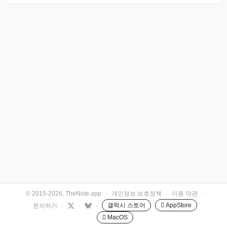
© 2015-2026, TheNote.app
·
개인정보 보호정책
·
이용 약관
·
갤럭시 스토어
 AppStore
문의하기
·
·
·
 MacOS