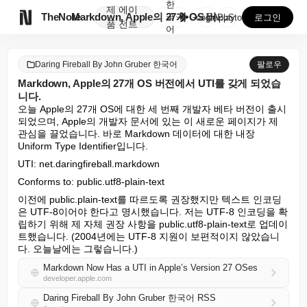
한
제
에이

TheNote
Markdown, Apple의 27개 OS 버전에서 U...
국
GooglePlay
AppStore
로그인
품
전트
어
Daring Fireball By John Gruber 한국어
팔로우
Markdown, Apple의 27개 OS 버전에서 UTI를 갖게 되었습
니다.
오늘 Apple의 27개 OS에 대한 세 번째 개발자 베타 버전이 출시
되었으며, Apple의 개발자 문서에 있는 이 새로운 페이지가 제 
관심을 끌었습니다. 바로 Markdown 데이터에 대한 내장 
Uniform Type Identifier입니다.
UTI: net.daringfireball.markdown
Conforms to: public.utf8-plain-text
이전에 public.plain-text를 따르도록 권장했지만 텍스트 인코딩
은 UTF-8이어야 한다고 명시했습니다. 저는 UTF-8 인코딩을 확
립하기 위해 제 자체 권장 사항을 public.utf8-plain-text로 업데이
트했습니다. (2004년에는 UTF-8 지원이 보편적이지 않았습니
다. 오늘날에는 그렇습니다.)
Markdown Now Has a UTI in Apple’s Version 27 OSes
developer.apple.com
Daring Fireball By John Gruber 한국어 RSS