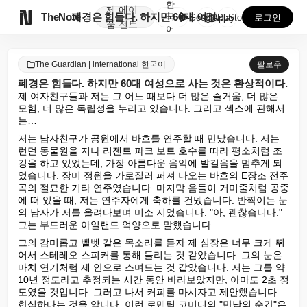
한
제
에이

TheNote
폐경은 힘들다. 하지만 60대 여성으로 사는 것은 환상...
국
GooglePlay
AppStore
로그인
품
전트
어
The Guardian | international 한국어
팔로우
폐경은 힘들다. 하지만 60대 여성으로 사는 것은 환상적이다.
제 여자친구들과 저는 그 어느 때보다 더 많은 즐거움, 더 많은 
모험, 더 많은 독립성을 누리고 있습니다. 그리고 섹스에 관해서
는…
저는 남자친구가 공원에서 바흐를 연주할 때 만났습니다. 저는 
런던 동물원을 지나 리젠트 파크 보트 호수를 따라 평소처럼 조
깅을 하고 있었는데, 가장 아름다운 음악에 발걸음을 멈추게 되
었습니다. 장미 정원을 가로질러 퍼져 나오는 바흐의 E장조 전주
곡의 절묘한 기타 연주였습니다. 마지막 음들이 거미줄처럼 공중
에 떠 있을 때, 저는 연주자에게 축하를 건넸습니다. 반짝이는 눈
의 남자가 저를 올려다보며 미소 지었습니다. "아, 괜찮습니다." 
그는 부드러운 아일랜드 억양으로 말했습니다.
그의 감미롭고 벨벳 같은 목소리를 듣자 제 심장은 너무 크게 뛰
어서 스테레오 스피커를 통해 들리는 것 같았습니다. 그의 눈은 
마치 연기처럼 제 안으로 스며드는 것 같았습니다. 저는 그를 약 
10년 정도라고 추정되는 시간 동안 바라보았지만, 아마도 2초 정
도였을 것입니다. 그러고 나서 커피를 마시자고 제안했습니다. 
한심하다는 것을 압니다. 이런 로맨틱 코미디의 "만남의 순간"은 