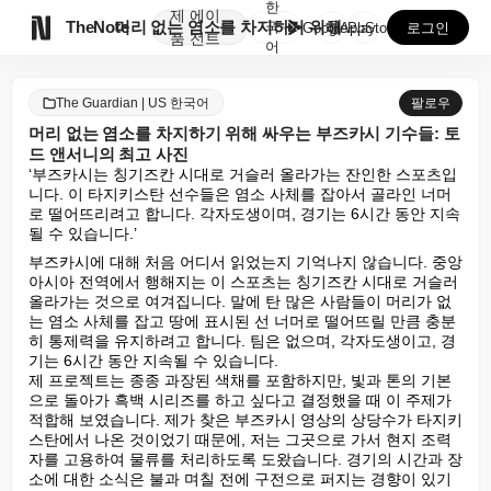
한
제
에이

TheNote
머리 없는 염소를 차지하기 위해 싸우는 부즈카시 기수들...
국
GooglePlay
AppStore
로그인
품
전트
어
The Guardian | US 한국어
팔로우
머리 없는 염소를 차지하기 위해 싸우는 부즈카시 기수들: 토
드 앤서니의 최고 사진
‘부즈카시는 칭기즈칸 시대로 거슬러 올라가는 잔인한 스포츠입
니다. 이 타지키스탄 선수들은 염소 사체를 잡아서 골라인 너머
로 떨어뜨리려고 합니다. 각자도생이며, 경기는 6시간 동안 지속
될 수 있습니다.’
부즈카시에 대해 처음 어디서 읽었는지 기억나지 않습니다. 중앙
아시아 전역에서 행해지는 이 스포츠는 칭기즈칸 시대로 거슬러 
올라가는 것으로 여겨집니다. 말에 탄 많은 사람들이 머리가 없
는 염소 사체를 잡고 땅에 표시된 선 너머로 떨어뜨릴 만큼 충분
히 통제력을 유지하려고 합니다. 팀은 없으며, 각자도생이고, 경
기는 6시간 동안 지속될 수 있습니다.

제 프로젝트는 종종 과장된 색채를 포함하지만, 빛과 톤의 기본
으로 돌아가 흑백 시리즈를 하고 싶다고 결정했을 때 이 주제가 
적합해 보였습니다. 제가 찾은 부즈카시 영상의 상당수가 타지키
스탄에서 나온 것이었기 때문에, 저는 그곳으로 가서 현지 조력
자를 고용하여 물류를 처리하도록 도왔습니다. 경기의 시간과 장
소에 대한 소식은 불과 며칠 전에 구전으로 퍼지는 경향이 있기 