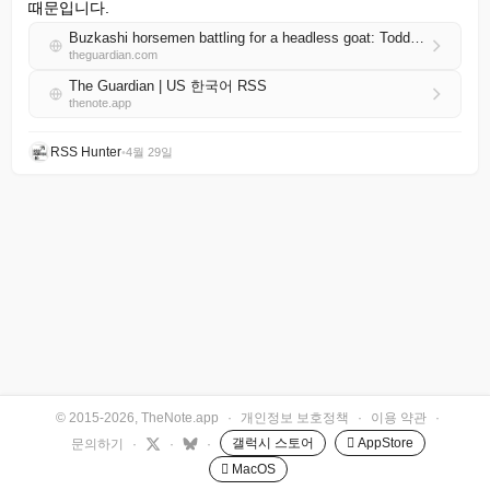
때문입니다.
Buzkashi horsemen battling for a headless goat: Todd Antony’s best photograph
theguardian.com
The Guardian | US 한국어 RSS
thenote.app
RSS Hunter
•
4월 29일
© 2015-2026, TheNote.app
·
개인정보 보호정책
·
이용 약관
·
갤럭시 스토어
 AppStore
문의하기
·
·
·
 MacOS