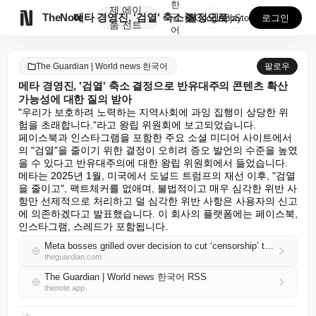
한
제
에이

TheNote
메타 경영진, '검열' 축소 결정으로 반유대주의 콘텐츠...
국
GooglePlay
AppStore
로그인
품
전트
어
The Guardian | World news 한국어
팔로우
메타 경영진, '검열' 축소 결정으로 반유대주의 콘텐츠 확산
가능성에 대한 질의 받아
"우리가 보호하려 노력하는 지역사회에 과잉 집행이 상당한 위
험을 초래합니다."라고 왕립 위원회에 보고되었습니다.

페이스북과 인스타그램을 포함한 주요 소셜 미디어 사이트에서
의 "검열"을 줄이기 위한 결정이 오히려 증오 발언의 수준을 높였
을 수 있다고 반유대주의에 대한 왕립 위원회에서 들었습니다.

메타는 2025년 1월, 미국에서 도널드 트럼프의 재선 이후, "검열
을 줄이고", 팩트체커를 없애며, 불법적이고 매우 심각한 위반 사
항만 선제적으로 처리하고 덜 심각한 위반 사항은 사용자의 신고
에 의존하겠다고 발표했습니다. 이 회사의 플랫폼에는 페이스북, 
인스타그램, 스레드가 포함됩니다.
Meta bosses grilled over decision to cut ‘censorship’ that has potentially unleashed more antisemitic content
theguardian.com
The Guardian | World news 한국어 RSS
thenote.app