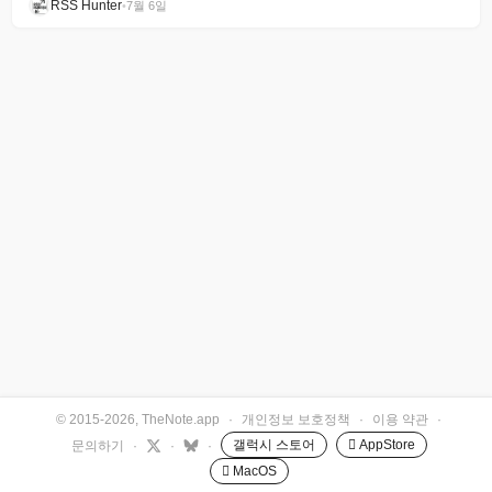
RSS Hunter
•
7월 6일
© 2015-2026, TheNote.app
·
개인정보 보호정책
·
이용 약관
·
갤럭시 스토어
 AppStore
문의하기
·
·
·
 MacOS