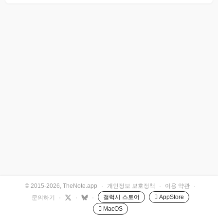
© 2015-2026, TheNote.app
·
개인정보 보호정책
·
이용 약관
·
갤럭시 스토어
 AppStore
문의하기
·
·
·
 MacOS