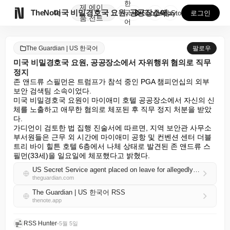
한
제
에이

TheNote
미국 비밀경호국 요원, 공공장소에서 자위행위 혐의로 직...
국
GooglePlay
AppStore
로그인
품
전트
어
The Guardian | US 한국어
팔로우
미국 비밀경호국 요원, 공공장소에서 자위행위 혐의로 직무
정지
존 앤드류 스필먼은 트럼프가 참석 중인 PGA 챔피언십의 외부 
보안 검색팀 소속이었다.

미국 비밀경호국 요원이 마이애미 호텔 공공장소에서 자신의 신
체를 노출하고 애무한 혐의로 체포된 후 직무 정지 처분을 받았
다.

가디언이 검토한 법 집행 진술서에 따르면, 지역 보안관 사무소 
부서원들은 근무 외 시간에 마이애미 공항 및 컨벤션 센터 더블
트리 바이 힐튼 호텔 6층에서 나체 상태로 발견된 존 앤드류 스
필먼(33세)을 일요일에 체포했다고 밝혔다.
US Secret Service agent placed on leave for allegedly fondling himself in public
theguardian.com
The Guardian | US 한국어 RSS
thenote.app
RSS Hunter
•
5월 5일