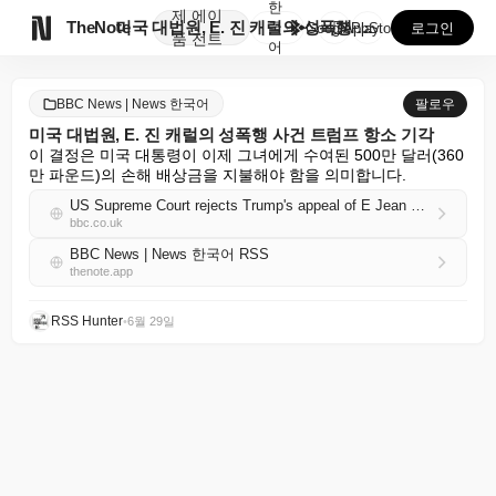
한
제
에이

TheNote
미국 대법원, E. 진 캐럴의 성폭행 사건 트럼프 항소...
국
GooglePlay
AppStore
로그인
품
전트
어
BBC News | News 한국어
팔로우
미국 대법원, E. 진 캐럴의 성폭행 사건 트럼프 항소 기각
이 결정은 미국 대통령이 이제 그녀에게 수여된 500만 달러(360
만 파운드)의 손해 배상금을 지불해야 함을 의미합니다.
US Supreme Court rejects Trump's appeal of E Jean Carroll's sexual abuse case
bbc.co.uk
BBC News | News 한국어 RSS
thenote.app
RSS Hunter
•
6월 29일