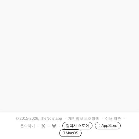
© 2015-2026, TheNote.app
·
개인정보 보호정책
·
이용 약관
·
갤럭시 스토어
 AppStore
문의하기
·
·
·
 MacOS