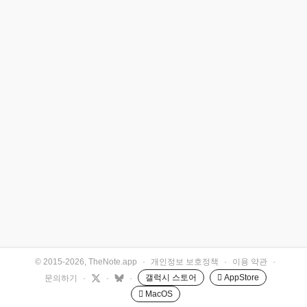
© 2015-2026, TheNote.app
·
개인정보 보호정책
·
이용 약관
·
갤럭시 스토어
 AppStore
문의하기
·
·
·
 MacOS