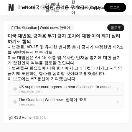
한
제
에이

TheNote
미국 대법원, 공격용 무기 금지 조치에 대한 이의 제기...
국
GooglePlay
AppStore
로그인
품
전트
어
The Guardian | World news 한국어
팔로우
미국 대법원, 공격용 무기 금지 조치에 대한 이의 제기 심리
하기로 합의
대법관들, AR-15 및 유사한 반자동 총기 금지가 수정헌법 제2조
를 위반하는지 여부 검토

미국 대법원은 AR-15 소총 및 유사한 반자동 총기에 대한 금지
가 합헌인지 여부를 검토할 것입니다.

대법관들은 화요일에 다음 회기에서 코네티컷과 시카고 지역의 
금지에 도전하는 항소를 심리할 것이라고 밝혔습니다.

이 보도에는 AP 통신이 기여했습니다.
US supreme court agrees to hear challenges to assault-weapons bans
theguardian.com
The Guardian | World news 한국어 RSS
thenote.app
RSS Hunter
•
6월 30일