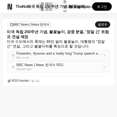
한
제
에이

TheNote
미국 독립 250주년 기념, 불꽃놀이, 공중 분열, '...
국
GooglePlay
AppStore
로그인
품
전트
어
BBC News | News 한국어
팔로우
미국 독립 250주년 기념, 불꽃놀이, 공중 분열, '정말 긴' 트럼
프 연설 예정
미국 수도에서의 축제는 85만 발의 불꽃놀이, 대통령의 "정말 
긴" 연설, 그리고 불볕더위를 특징으로 할 것입니다.
Fireworks, flyovers and a 'really long' Trump speech ahead as US celebrates 250th
bbc.co.uk
BBC News | News 한국어 RSS
thenote.app
RSS Hunter
•
7월 4일