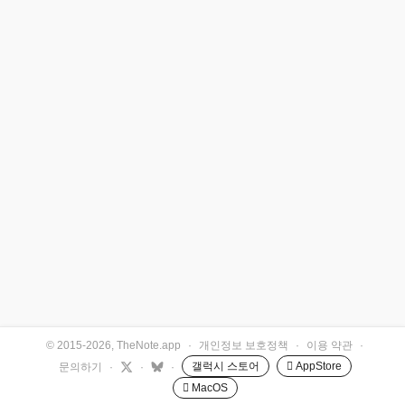
© 2015-2026, TheNote.app
·
개인정보 보호정책
·
이용 약관
·
갤럭시 스토어
 AppStore
문의하기
·
·
·
 MacOS