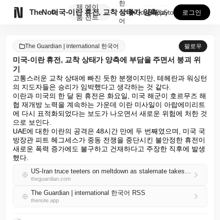
한
제
에이

TheNote
미국-이란 휴전, 교착 상태가 양측에 부담을 주면서 붕...
국
GooglePlay
AppStore
로그인
품
전트
어
The Guardian | international 한국어
팔로우
미국-이란 휴전, 교착 상태가 양측에 부담을 주면서 붕괴 위
기
고통스러운 교착 상태에 빠진 듯한 분쟁이지만, 테헤란과 워싱턴
의 지도자들은 승리가 임박했다고 생각하는 것 같다.

이란과 미국의 한 달 된 휴전은 화요일, 미국 해군이 호르무즈 해
협 재개방 노력을 계속하는 가운데 이란 미사일이 아랍에미리트
에 다시 표적화되었다는 보도가 나오면서 새로운 위험에 처한 것
으로 보인다.

UAE에 대한 이란의 공격은 48시간 만에 두 번째였으며, 미국 국
방장관 피트 헤그세스가 중동 전쟁을 중단시킨 불안정한 휴전이 
새로운 폭력 증가에도 불구하고 건재하다고 주장한 직후에 발생
했다.
US-Iran truce teeters on meltdown as stalemate takes toll on each side
theguardian.com
The Guardian | international 한국어 RSS
thenote.app