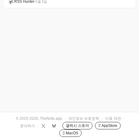
RSS Hunter
•
5월 5일
© 2015-2026, TheNote.app
·
개인정보 보호정책
·
이용 약관
·
갤럭시 스토어
 AppStore
문의하기
·
·
·
 MacOS