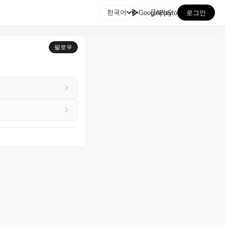

한국어
GooglePlay
AppStore
로그인
팔로우