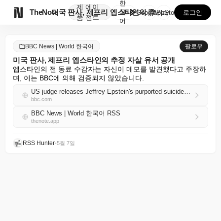
한
제
에이

TheNote
미국 판사, 제프리 엡스타인의 추정 자살 유서 공개
국
GooglePlay
AppStore
로그인
품
전트
어
BBC News | World 한국어
팔로우
미국 판사, 제프리 엡스타인의 추정 자살 유서 공개
엡스타인의 전 동료 수감자는 자신이 메모를 발견했다고 주장하
며, 이는 BBC에 의해 검증되지 않았습니다.
US judge releases Jeffrey Epstein's purported suicide note
bbc.com
BBC News | World 한국어 RSS
thenote.app
RSS Hunter
•
5월 7일