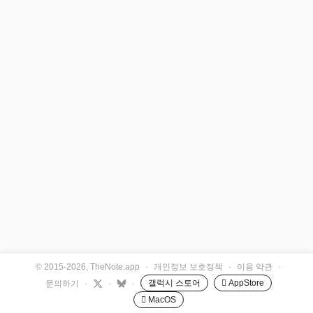
© 2015-2026, TheNote.app
·
개인정보 보호정책
·
이용 약관
·
갤럭시 스토어
 AppStore
문의하기
·
·
·
 MacOS