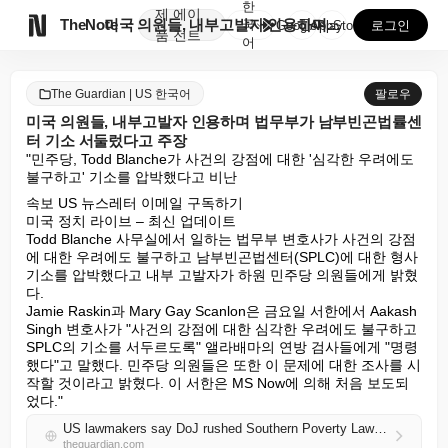
한
제
에이

TheNote
미국 의원들, 내부고발자 인용하며 법무부가 남부빈곤법률...
국
GooglePlay
AppStore
로그인
품
전트
어
The Guardian | US 한국어
팔로우
미국 의원들, 내부고발자 인용하며 법무부가 남부빈곤법률센
터 기소 서둘렀다고 주장
"민주당, Todd Blanche가 사건의 강점에 대한 '심각한 우려에도 
불구하고' 기소를 압박했다고 비난
속보 US 뉴스레터 이메일 구독하기

미국 정치 라이브 – 최신 업데이트

Todd Blanche 사무실에서 일하는 법무부 변호사가 사건의 강점
에 대한 우려에도 불구하고 남부빈곤법센터(SPLC)에 대한 형사 
기소를 압박했다고 내부 고발자가 하원 민주당 의원들에게 밝혔
다.

Jamie Raskin과 Mary Gay Scanlon은 금요일 서한에서 Aakash 
Singh 변호사가 "사건의 강점에 대한 심각한 우려에도 불구하고 
SPLC의 기소를 서두르도록" 앨라배마의 연방 검사들에게 "명령
했다"고 말했다. 민주당 의원들은 또한 이 문제에 대한 조사를 시
작할 것이라고 밝혔다. 이 서한은 MS Now에 의해 처음 보도되
었다."
US lawmakers say DoJ rushed Southern Poverty Law Center indictment, citing whistleblower
theguardian.com