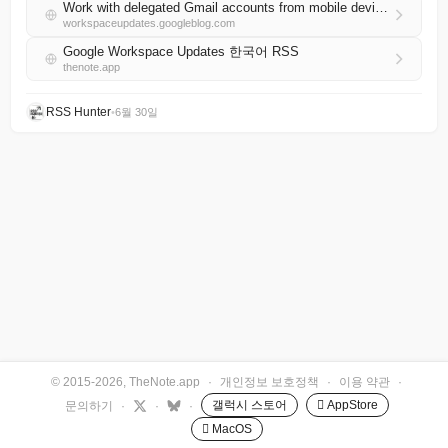
Work with delegated Gmail accounts from mobile devices
workspaceupdates.googleblog.com
Google Workspace Updates 한국어 RSS
thenote.app
RSS Hunter
•
6월 30일
© 2015-2026, TheNote.app
·
개인정보 보호정책
·
이용 약관
·
갤럭시 스토어
 AppStore
문의하기
·
·
·
 MacOS