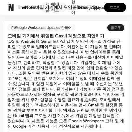
한
제
에이

TheNote
모바일 기기에서 위임된 Gmail 계정으로 작업하기
국
GooglePlay
AppStore
로그인
품
전트
어
Google Workspace Updates 한국어
팔로우
모바일 기기에서 위임된 Gmail 계정으로 작업하기
iOS 및 Android용 Gmail 모바일 앱이 위임된 이메일 계정을 관
리할 수 있도록 업데이트됩니다. 이전에는 이 기능이 웹 인터페
이스를 통해서만 사용할 수 있었습니다. 이번 업데이트를 통해 
위임자는 모바일 기기에서 직접 다른 사용자를 대신하여 이메일
을 읽고, 관리하고, 작성할 수 있습니다. 위임자는 이제 앱 내에
서 자신의 받은 편지함과 위임된 계정 간에 쉽게 전환할 수 있습
니다. 또한 위임된 받은 편지함의 읽지 않은 메시지 수를 확인하
고 "모든 받은 편지함" 보기에서 여러 계정의 이메일을 함께 볼 
수 있습니다. 위임된 계정에서 이메일을 보낼 때 수신자는 "보낸 
사람" 정보를 보게 됩니다. 관리자는 이 기능이 기존 위임 정책을 
사용하므로 새로운 설정을 구성할 필요가 없습니다. 위임자도 위
임자를 위해 추가 설정을 수행할 필요가 없습니다. 모바일에서 
위임된 계정에 액세스하려면 사용자는 먼저 Gmail 웹 설정을 통
해 권한을 부여받아야 합니다. 액세스 권한을 부여한 후 위임자
는 Gmail 앱의 프로필 사진 메뉴에서 위임된 계정을 선택할 수 
있습니다. 이 새로운 기능은 모든 Google Workspace 고객 및 개
인 Google 계정 사용자에게 점진적으로 제공됩니다.