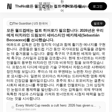
한
제
에이

TheNote
모든 월드컵에는 컬트 히어로가 필요합니다: 2026년은...
국
GooglePlay
AppStore
로그인
품
전트
어
The Guardian | US 한국어
팔로우
모든 월드컵에는 컬트 히어로가 필요합니다: 2026년은 우리
에게 터치라인 드림보이 세바스티안 베카체세(Sebastián
Beccacece)를 선사했습니다.
에콰도르 감독은 강한 정치적 이념과 함께 활기찬 에너지를 구현
합니다. 관중들은 월드컵 기간 동안 국가대표팀 감독들을 관찰하
는 데 즐거움을 느낍니다. 클럽 축구의 구조화된 세계와 달리, 국
제 축구는 스타일과 감정을 강조합니다. 현재 토너먼트는 이러한 
인물들의 풍부한 터치라인 연기와 비유적인 힘을 보여주었습니
다. 프랑스의 디디에 데샹은 기술 구역에서 자랑스러운 샤퀴테리 
장인처럼 보입니다. 루이스 데 라 푸엔테는 노련한 자산 관리사
로 묘사됩니다. 일본의 모리야스 하지메는 드라마틱한 영화 캐릭
터의 긴장감을 불러일으킵니다. 호주의 토니 포포비치는 결혼식 
사회자 페르소나를 투영합니다. 카를로 안첼로티는 그의 상징적
인 눈썹으로 통제력을 발산합니다. 이는 감독들이 국제 무대에 
독특한 개성과 스타일을 가져와 토너먼트의 시청자 매력을 높인
다는 것을 시사합니다.
Every World Cup needs a cult hero: 2026 has given us touchline dreamboat Sebastián Beccacece
theguardian.com