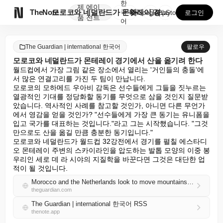
한
제
에이

TheNote
모로코와 네덜란드가 몬테레이 경기에서 산을 옮기려 한다
국
GooglePlay
AppStore
로그인
품
전트
어
The Guardian | international 한국어
팔로우
모로코와 네덜란드가 몬테레이 경기에서 산을 옮기려 한다
월드컵에서 가장 그림 같은 장소에서 열리는 '거인들의 충돌'에
서 많은 연결고리를 가진 두 팀이 만납니다.

모로코의 모하메드 우아비 감독은 선수들에게 그들을 짓누르는 
열광적인 기대를 정당화할 동기를 무엇으로 삼을 것인지 질문받
았습니다. 역사적인 사례를 참고할 것인가, 아니면 다른 무언가
에서 영감을 얻을 것인가? "선수들에게 가장 큰 동기는 유니폼을 
입고 국가를 대표하는 것입니다."라고 그는 시작했습니다. "그것
만으로도 산을 옮길 만큼 충분한 동기입니다."

모로코와 네덜란드가 월드컵 32강전에서 경기를 펼칠 에스타디
오 몬테레이 주변의 스카이라인을 압도하는 발톱 모양의 이중 봉
우리인 세로 데 라 시야의 지질학을 바꾼다면 그것은 대단한 업
적이 될 것입니다.
Morocco and the Netherlands look to move mountains in Monterrey matchup
theguardian.com
The Guardian | international 한국어 RSS
thenote.app