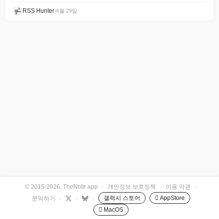
RSS Hunter
•
6월 29일
© 2015-2026, TheNote.app
·
개인정보 보호정책
·
이용 약관
·
갤럭시 스토어
 AppStore
문의하기
·
·
·
 MacOS