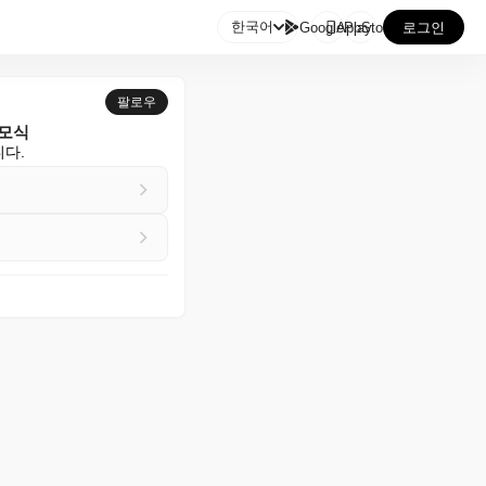

한국어
GooglePlay
AppStore
로그인
팔로우
추모식
다.