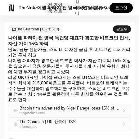
한
제
에이

TheNote
나이젤 파라지 전 영국 독립당 대표가 광고한 비트코인 ...
국
GooglePlay
AppStore
로그인
품
전트
어
The Guardian | UK 한국어
팔로우
나이젤 파라지 전 영국 독립당 대표가 광고한 비트코인 업체,
자산 가치 15% 하락
단독: 금융 전문가들, 스택 BTC 자산 급감 후 비트코인 트레저리 
기업 투자 경고

나이젤 패라지가 광고한 비트코인 회사가 자산 가치의 15% 이상
을 잃으면서 금융 전문가들이 투자자들에게 이러한 유형의 회사
에 대한 투자를 경고하고 나섰다.

리폼 UK 대표인 나이젤 패라지는 스택 BTC라는 비트코인 트레
저리 회사에 215,000파운드를 투자했다. 비트코인 트레저리는 
주주들을 대신하여 암호화폐를 구매하며, 스택은 비트코인 보유
로 얻는 가치 상승분을 활용하여 다른 회사를 인수하는 것을 목
표로 한다.
Bitcoin firm advertised by Nigel Farage loses 15% of asset value
theguardian.com
The Guardian | UK 한국어 RSS
thenote.app