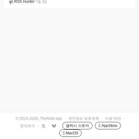
RSS Hunter
•
7월 2일
© 2015-2026, TheNote.app
·
개인정보 보호정책
·
이용 약관
·
갤럭시 스토어
 AppStore
문의하기
·
·
·
 MacOS