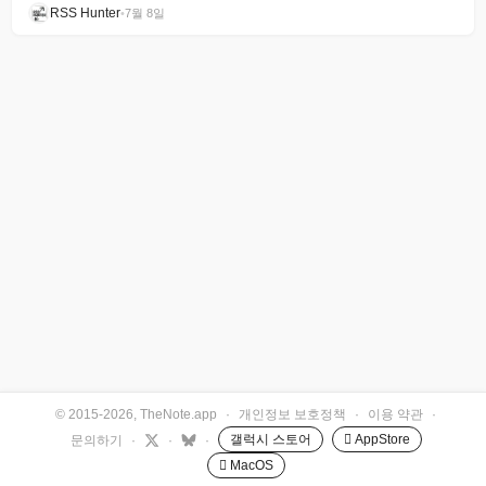
RSS Hunter
•
7월 8일
© 2015-2026, TheNote.app
·
개인정보 보호정책
·
이용 약관
·
갤럭시 스토어
 AppStore
문의하기
·
·
·
 MacOS