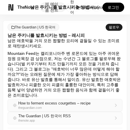
한
제
에이

TheNote
남은 주키니를 발효시키는 방법 – 레시피
국
GooglePlay
AppStore
로그인
품
전트
어
The Guardian | US 한국어
팔로우
남은 주키니를 발효시키는 방법 – 레시피
남은 애호박을 거의 모든 짭짤한 요리에 곁들일 수 있는 조미료
로 재탄생시키세요.
Mountain Feed는 캘리포니아주 벤 로몬드에 있는 아주 귀여운 
정원 묘목장 겸 상점으로, 저는 수년간 그 블로그를 팔로우해 왔
습니다(벌 키우기부터 치즈 만들기까지 모든 것을 가르쳐 줍니
다). 그리고 그 블로그는 "애호박이 너무 많은데 어떻게 해야 할
까요?!"라는 오래된 질문에 제가 가장 좋아하는 방식으로 답해 
줍니다. 바로 유산 발효를 통해서 말이죠. 유산 발효한 애호박은 
발효하거나 피클한 오이 피클의 훌륭한 대안이며, 특히 고추를 
듬뿍 넣어 양념하면 거의 모든 짭짤한 음식과 함께 곁들이기 좋
은 조미료입니다.
How to ferment excess courgettes – recipe
theguardian.com
The Guardian | US 한국어 RSS
thenote.app