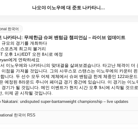
나오야 이노우에 대 준토 나카타니: 무제한급 슈퍼 밴텀...
ational 한국어
토 나카타니: 무제한급 슈퍼 밴텀급 챔피언십 – 라이브 업데이트
 규모의 경기를 개최하다

 스포츠계 최고의 볼거리

 오후 1시/EDT 오전 8시로 예정

Bryan에게 연락하세요

앞서 이노우에와 나카타니의 맞대결을 살펴보겠습니다. 타고난 체격이 더 큰 
)에서 이점을 가져올 것입니다. 그의 사우스포 스탠스는 이노우에의 카운터 
합니다. 두 선수 모두 어제 계체에서 슈퍼 밴텀급 한계 체중인 122파운드
은 예정된 8라운드 주니어 페더급 경기 중간에 있습니다. 이 경기는 이노
 경기가 될 것입니다. 메인 이벤트가 현지 시간 오후 9시에 시작될 것으로
, 이제 곧 시작될 것입니다.
 Nakatani: undisputed super-bantamweight championship – live updates
ernational 한국어 RSS