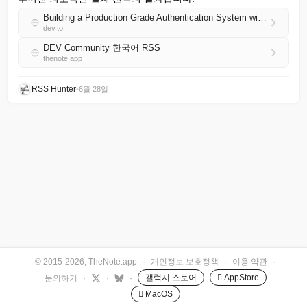
Building a Production Grade Authentication System with NestJS
dev.to
DEV Community 한국어 RSS
thenote.app
RSS Hunter
•
6월 28일
© 2015-2026, TheNote.app
·
개인정보 보호정책
·
이용 약관
·
갤럭시 스토어
 AppStore
문의하기
·
·
·
 MacOS