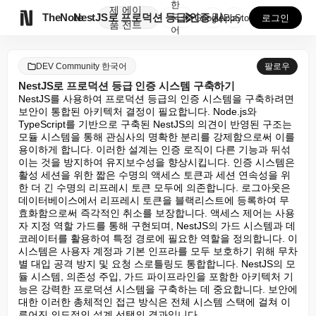
한
제
에이

TheNote
NestJS로 프로덕션 등급 인증 시스템 구축하기
국
GooglePlay
AppStore
로그인
품
전트
어
DEV Community 한국어
팔로우
NestJS로 프로덕션 등급 인증 시스템 구축하기
NestJS를 사용하여 프로덕션 등급의 인증 시스템을 구축하려면 
보안이 통합된 아키텍처 결정이 필요합니다. Node.js와 
TypeScript를 기반으로 구축된 NestJS의 의견이 반영된 구조는 
모듈 시스템을 통해 관심사의 명확한 분리를 강제함으로써 이를 
용이하게 합니다. 이러한 설계는 인증 로직이 다른 기능과 뒤섞
이는 것을 방지하여 유지보수성을 향상시킵니다. 인증 시스템은 
활성 세션을 위한 짧은 수명의 액세스 토큰과 세션 연속성을 위
한 더 긴 수명의 리프레시 토큰 모두에 의존합니다. 로그아웃은 
데이터베이스에서 리프레시 토큰을 블랙리스트에 등록하여 무
효화함으로써 즉각적인 취소를 보장합니다. 액세스 제어는 사용
자 지정 역할 가드를 통해 구현되며, NestJS의 가드 시스템과 데
코레이터를 활용하여 특정 경로에 필요한 역할을 정의합니다. 이 
시스템은 사용자 계정과 기본 인프라를 모두 보호하기 위해 무차
별 대입 공격 방지 및 요청 스로틀링도 통합합니다. NestJS의 모
듈 시스템, 의존성 주입, 가드 파이프라인을 포함한 아키텍처 기
능은 강력한 프로덕션 시스템을 구축하는 데 중요합니다. 보안에 
대한 이러한 총체적인 접근 방식은 전체 시스템 스택에 걸쳐 이
루어진 의도적인 설계 선택의 결과입니다.