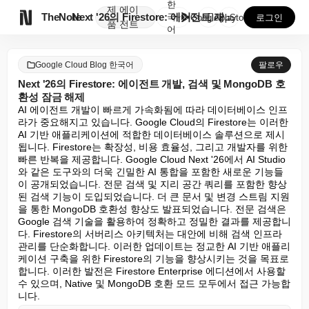
한
제
에이

TheNote
Next '26의 Firestore: 에이전트 개발, ...
국
GooglePlay
AppStore
로그인
품
전트
어
Google Cloud Blog 한국어
팔로우
Next '26의 Firestore: 에이전트 개발, 검색 및 MongoDB 호
환성 잠금 해제
AI 에이전트 개발이 빠르게 가속화됨에 따라 데이터베이스 인프
라가 중요해지고 있습니다. Google Cloud의 Firestore는 이러한 
AI 기반 애플리케이션에 적합한 데이터베이스 솔루션으로 제시
됩니다. Firestore는 확장성, 비용 효율성, 그리고 개발자를 위한 
빠른 반복을 제공합니다. Google Cloud Next '26에서 AI Studio
와 같은 도구와의 더욱 긴밀한 AI 통합을 포함한 새로운 기능들
이 공개되었습니다. 전문 검색 및 지리 공간 쿼리를 포함한 향상
된 검색 기능이 도입되었습니다. 더 큰 문서 및 변경 스트림 지원
을 통한 MongoDB 호환성 향상도 발표되었습니다. 전문 검색은 
Google 검색 기술을 활용하여 정확하고 정밀한 결과를 제공합니
다. Firestore의 서버리스 아키텍처는 대안에 비해 검색 인프라 
관리를 단순화합니다. 이러한 업데이트는 정교한 AI 기반 애플리
케이션 구축을 위한 Firestore의 기능을 향상시키는 것을 목표로 
합니다. 이러한 발전은 Firestore Enterprise 에디션에서 사용할 
수 있으며, Native 및 MongoDB 호환 모드 모두에서 접근 가능합
니다.