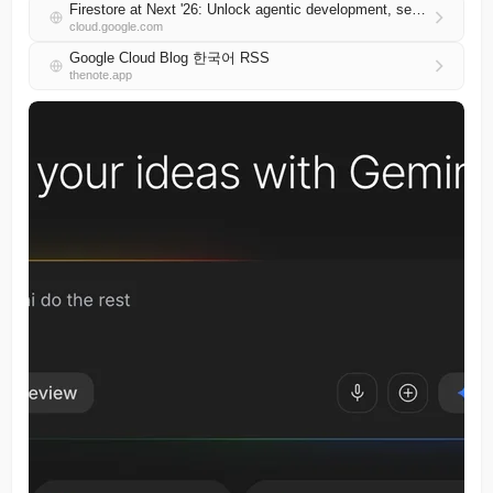
Firestore at Next '26: Unlock agentic development, search and MongoDB compatibility
cloud.google.com
Google Cloud Blog 한국어 RSS
thenote.app