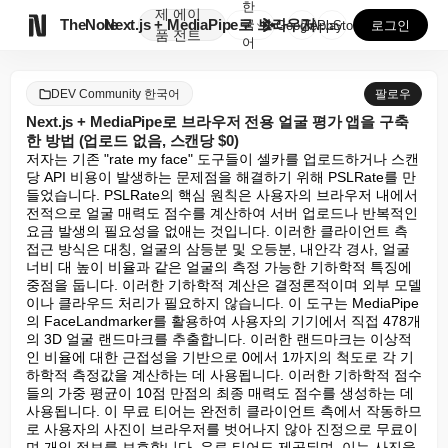
한
제
에이

TheNote
Next.js + MediaPipe로 브라우저 전용 얼...
국
GooglePlay
AppStore
로그인
품
전트
어
DEV Community 한국어
팔로우
Next.js + MediaPipe로 브라우저 전용 얼굴 평가 앱을 구축
한 방법 (업로드 없음, 스캔당 $0)
저자는 기존 "rate my face" 도구들이 셀카를 업로드하거나 스캔
당 API 비용이 발생하는 문제점을 해결하기 위해 PSLRate를 만
들었습니다. PSLRate의 핵심 원칙은 사용자의 브라우저 내에서 
전적으로 얼굴 매력도 점수를 계산하여 서버 업로드나 반복적인 
요금 발생의 필요성을 없애는 것입니다. 이러한 클라이언트 측 
접근 방식은 대칭, 얼굴의 삼등분 및 오등분, 내안각 경사, 얼굴 
너비 대 높이 비율과 같은 얼굴의 측정 가능한 기하학적 특징에 
중점을 둡니다. 이러한 기하학적 계산은 결정론적이며 외부 모델
이나 클라우드 처리가 필요하지 않습니다. 이 도구는 MediaPipe
의 FaceLandmarker를 활용하여 사용자의 기기에서 직접 478개
의 3D 얼굴 랜드마크를 추출합니다. 이러한 랜드마크는 이상적
인 비율에 대한 근접성을 기반으로 0에서 1까지의 척도로 각 기
하학적 측정값을 계산하는 데 사용됩니다. 이러한 기하학적 점수
들의 가중 평균이 10점 만점의 최종 매력도 점수를 생성하는 데 
사용됩니다. 이 무료 티어는 완전히 클라이언트 측에서 작동하므
로 사용자의 사진이 브라우저를 벗어나지 않아 진정으로 무료이
며 개인 정보를 보호합니다. 유료 티어도 제공되며, 이는 사진을 