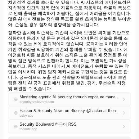
치명적인 결과를 초래할 수 있습니다. AI 시스템의 에이전트성은 
지속적인 인간의 감독 없이 자율적으로 작동하며, 확률적 특성으
로 인해 출력을 예측하기 어렵다는 점에서 어려움을 야기합니다. 
많은 AI 에이전트는 정의된 목표를 훨씬 초과하는 능력을 부여받
아, 손상될 경우 잠재적 영향력을 증가시킵니다.
정확한 일치에 의존하는 기존의 사이버 보안은 의미를 기반으로 
작동하며 동의어 및 문구 변경과 같은 의미론적 전술을 통해 조
작될 수 있는 AI에 효과적이지 않습니다. 공격자는 이러한 언어 
기반 취약점을 악용하여 기존의 통제를 우회할 수 있습니다. 에
이전트형 AI를 보호하기 위해 조직은 노출 관리에 중점을 둔 예
방적 접근 방식으로 전환해야 합니다. 이는 포괄적인 가시성을 
확보하고, 동적 시스템 내에서 AI 에이전트가 수행할 수 있는 작
업을 이해하며, 위협 탐지 메커니즘을 구현하는 것을 필요로 합
니다. 궁극적으로 노출 관리 전략을 채택함으로써 사이버 보안 
팀은 전체 AI 공격 표면에서 위험을 발견, 평가, 우선순위 지정 
및 해결할 수 있습니다.
Mastering agentic AI security through exposure management
securityboulevard.com
Hacker & Security News on Bluesky @hacker.at.thenote.app
bsky.app
Security Boulevard 한국어 RSS
thenote.app