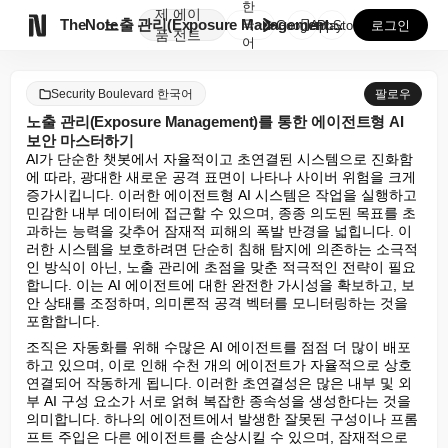
한
제
에이

TheNote
노출 관리(Exposure Management)를 통한...
국
GooglePlay
AppStore
로그인
품
전트
어
Security Boulevard 한국어
팔로우
노출 관리(Exposure Management)를 통한 에이전트형 AI
보안 마스터하기
AI가 단순한 챗봇에서 자율적이고 초연결된 시스템으로 진화함
에 따라, 광대한 새로운 공격 표면이 나타나 사이버 위험을 크게 
증가시킵니다. 이러한 에이전트형 AI 시스템은 작업을 실행하고 
민감한 내부 데이터에 접근할 수 있으며, 종종 의도된 목표를 초
과하는 능력을 갖추어 잠재적 피해의 폭발 반경을 넓힙니다. 이
러한 시스템을 보호하려면 단순히 침해 탐지에 의존하는 소극적
인 방식이 아닌, 노출 관리에 초점을 맞춘 적극적인 전략이 필요
합니다. 이는 AI 에이전트에 대한 완전한 가시성을 확보하고, 보
안 상태를 조정하며, 의미론적 공격 벡터를 모니터링하는 것을 
포함합니다.
조직은 자동화를 위해 수많은 AI 에이전트를 점점 더 많이 배포
하고 있으며, 이로 인해 수천 개의 에이전트가 자율적으로 상호 
연결되어 작동하게 됩니다. 이러한 초연결성은 많은 내부 및 외
부 AI 구성 요소가 서로 얽혀 복잡한 종속성을 생성한다는 것을 
의미합니다. 하나의 에이전트에서 발생한 잘못된 구성이나 프롬
프트 주입은 다른 에이전트를 손상시킬 수 있으며, 잠재적으로 