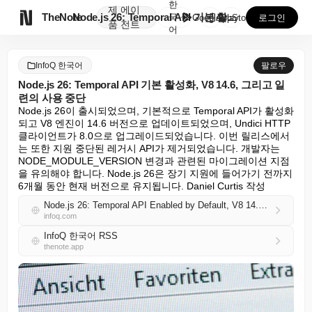
한
제
에이

TheNote
Node.js 26: Temporal API 기본 활성...
국
GooglePlay
AppStore
로그인
품
전트
어
InfoQ 한국어
팔로우
Node.js 26: Temporal API 기본 활성화, V8 14.6, 그리고 일
련의 사용 중단
Node.js 26이 출시되었으며, 기본적으로 Temporal API가 활성화
되고 V8 엔진이 14.6 버전으로 업데이트되었으며, Undici HTTP 
클라이언트가 8.0으로 업그레이드되었습니다. 이번 릴리스에서
는 또한 지원 중단된 레거시 API가 제거되었습니다. 개발자는 
NODE_MODULE_VERSION 변경과 관련된 마이그레이션 지점
을 유의해야 합니다. Node.js 26은 장기 지원에 들어가기 전까지 
6개월 동안 현재 버전으로 유지됩니다. Daniel Curtis 작성
Node.js 26: Temporal API Enabled by Default, V8 14.6, and a Round of Deprecations
infoq.com
InfoQ 한국어 RSS
thenote.app