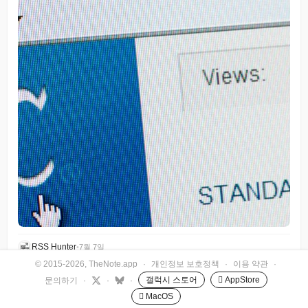
RSS Hunter
•
7월 7일
© 2015-2026, TheNote.app
·
개인정보 보호정책
·
이용 약관
·
갤럭시 스토어
 AppStore
문의하기
·
·
·
 MacOS