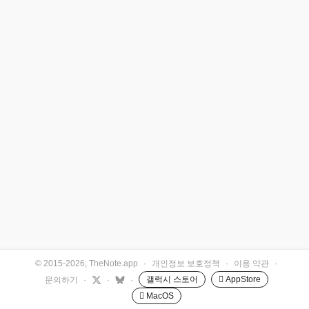
© 2015-2026, TheNote.app
·
개인정보 보호정책
·
이용 약관
·
갤럭시 스토어
 AppStore
문의하기
·
·
·
 MacOS