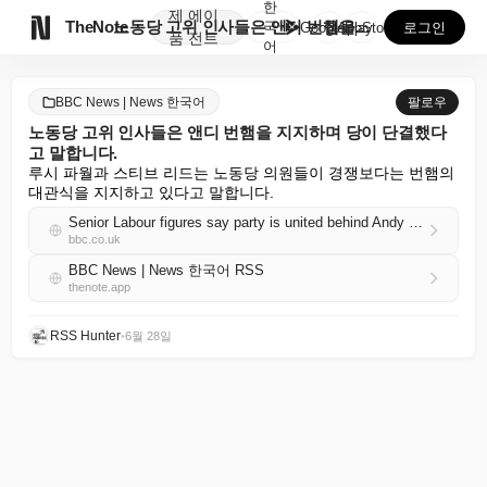
한
제
에이

TheNote
노동당 고위 인사들은 앤디 번햄을 지지하며 당이 단결했...
국
GooglePlay
AppStore
로그인
품
전트
어
BBC News | News 한국어
팔로우
노동당 고위 인사들은 앤디 번햄을 지지하며 당이 단결했다
고 말합니다.
루시 파월과 스티브 리드는 노동당 의원들이 경쟁보다는 번햄의 
대관식을 지지하고 있다고 말합니다.
Senior Labour figures say party is united behind Andy Burnham
bbc.co.uk
BBC News | News 한국어 RSS
thenote.app
RSS Hunter
•
6월 28일