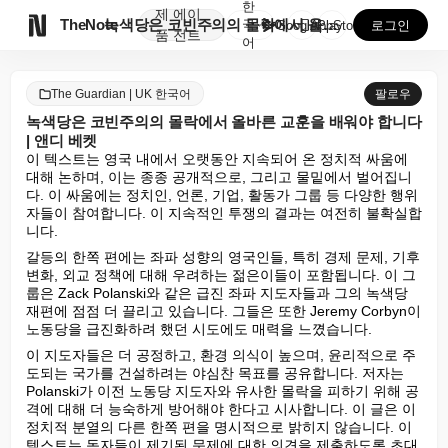
한
제
에이

TheNote
녹색당은 코빈주의의 몰락에서 올바른 교훈을 배워야 합니...
국
GooglePlay
AppStore
로그인
품
전트
어
The Guardian | UK 한국어
팔로우
녹색당은 코빈주의의 몰락에서 올바른 교훈을 배워야 합니다
| 앤디 베켓
이 텍스트는 영국 내에서 오랫동안 지속되어 온 정치적 싸움에 
대해 논하며, 이는 종종 공개적으로, 그리고 물밑에서 벌어집니
다. 이 싸움에는 정치인, 언론, 기업, 활동가 그룹 등 다양한 행위
자들이 참여합니다. 이 지속적인 투쟁의 결과는 여전히 불확실합
니다.
갈등의 한쪽 편에는 좌파 성향의 영국인들, 특히 경제 문제, 기후 
변화, 외교 정책에 대해 우려하는 젊은이들이 포함됩니다. 이 그
룹은 Zack Polanski와 같은 급진 좌파 지도자들과 그의 녹색당 
재편에 점점 더 끌리고 있습니다. 그들은 또한 Jeremy Corbyn이 
노동당을 급진화하려 했던 시도에도 매력을 느꼈습니다.
이 지도자들은 더 공정하고, 환경 의식이 높으며, 윤리적으로 주
도되는 국가를 건설하려는 야심찬 목표를 공유합니다. 저자는 
Polanski가 이전 노동당 지도자와 유사한 몰락을 피하기 위해 공
격에 대해 더 능숙하게 방어해야 한다고 시사합니다. 이 글은 이 
정치적 분열의 다른 한쪽 편을 명시적으로 밝히지 않습니다. 이 
텍스트는 독자들이 제기된 문제에 대한 의견을 제출하도록 초대