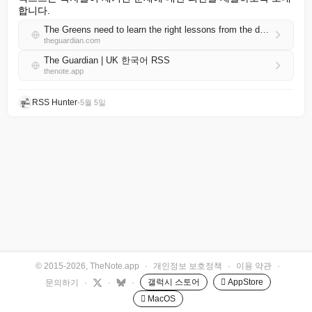
합니다.
The Greens need to learn the right lessons from the destruction of Corbynism | Andy Beckett
theguardian.com
The Guardian | UK 한국어 RSS
thenote.app
RSS Hunter
•
5월 5일
© 2015-2026, TheNote.app
·
개인정보 보호정책
·
이용 약관
·
갤럭시 스토어
 AppStore
문의하기
·
·
·
 MacOS