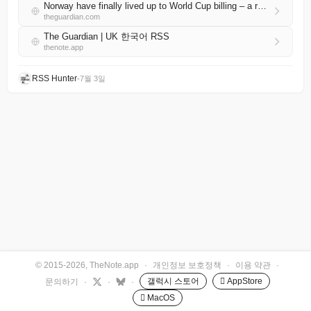
Norway have finally lived up to World Cup billing – a reunion with Brazil is perfect timing | Lars Sivertsen
theguardian.com
The Guardian | UK 한국어 RSS
thenote.app
RSS Hunter
•
7월 3일
© 2015-2026, TheNote.app
·
개인정보 보호정책
·
이용 약관
·
갤럭시 스토어
 AppStore
문의하기
·
·
·
 MacOS