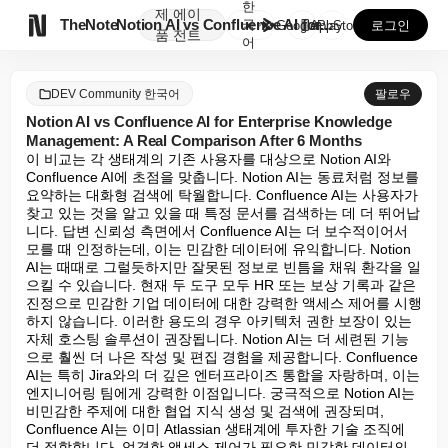
한
제
에이

TheNote
Notion AI vs Confluence AI for...
국
GooglePlay
AppStore
로그인
품
전트
어
DEV Community 한국어
팔로우
Notion AI vs Confluence AI for Enterprise Knowledge
Management: A Real Comparison After 6 Months
이 비교는 각 생태계의 기존 사용자를 대상으로 Notion AI와 
Confluence AI에 초점을 맞춥니다. Notion AI는 동료처럼 정보를 
요약하는 대화형 검색에 탁월합니다. Confluence AI는 사용자가 
찾고 있는 것을 알고 있을 때 특정 문서를 검색하는 데 더 뛰어납
니다. 답변 신뢰성 측면에서 Confluence AI는 더 보수적이어서 
모를 때 인정하는데, 이는 민감한 데이터에 유익합니다. Notion 
AI는 때때로 그럴듯하지만 잘못된 정보로 빈틈을 채워 환각을 일
으킬 수 있습니다. 현재 두 도구 모두 HR 또는 보상 기록과 같은 
진정으로 민감한 기업 데이터에 대한 강력한 액세스 제어를 시행
하지 않습니다. 이러한 용도의 경우 아키텍처 권한 보장이 있는 
자체 호스팅 솔루션이 권장됩니다. Notion AI는 더 세련된 기능
으로 훨씬 더 나은 작성 및 편집 경험을 제공합니다. Confluence 
AI는 특히 Jira와의 더 깊은 엔터프라이즈 통합을 자랑하며, 이는 
엔지니어링 팀에게 강력한 이점입니다. 궁극적으로 Notion AI는 
비민감한 주제에 대한 협업 지식 생성 및 검색에 권장되며, 
Confluence AI는 이미 Atlassian 생태계에 투자한 기술 조직에 
더 적합합니다. 엄격한 액세스 제어가 필요한 민감한 데이터의 