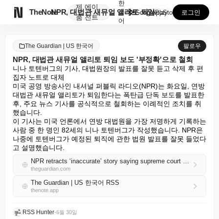
한
제
에이

TheNote
NPR, 대법관 새뮤얼 앨리토 퇴임 보도 '부정확'으로...
국
GooglePlay
AppStore
로그인
품
전트
어
The Guardian | US 한국어
팔로우
NPR, 대법관 새뮤얼 앨리토 퇴임 보도 '부정확'으로 철회
니나 토텐버그의 기사, 대법원장의 발표를 잘못 듣고 삭제 후 편
집자 노트로 대체

미국 공영 방송사인 내셔널 퍼블릭 라디오(NPR)는 화요일, 연방 
대법관 새뮤얼 앨리토가 퇴임한다는 폭탄급 단독 보도를 발표한 
후, 주요 뉴스 기사를 공식적으로 철회하는 이례적인 조치를 취
했습니다.

이 기사는 미국 언론에서 연방 대법원을 가장 저명하게 기록하는 
사람 중 한 명인 82세의 니나 토텐버그가 작성했습니다. NPR은 
나중에 토텐버그가 예정된 퇴직에 관한 법원 발표를 잘못 들었다
고 설명했습니다.
NPR retracts ‘inaccurate’ story saying supreme court justice Samuel Alito retiring
theguardian.com
The Guardian | US 한국어 RSS
thenote.app
RSS Hunter
•
6월 30일