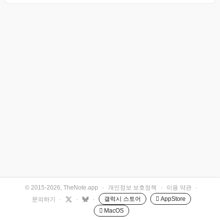
© 2015-2026, TheNote.app
·
개인정보 보호정책
·
이용 약관
·
갤럭시 스토어
 AppStore
문의하기
·
·
·
 MacOS